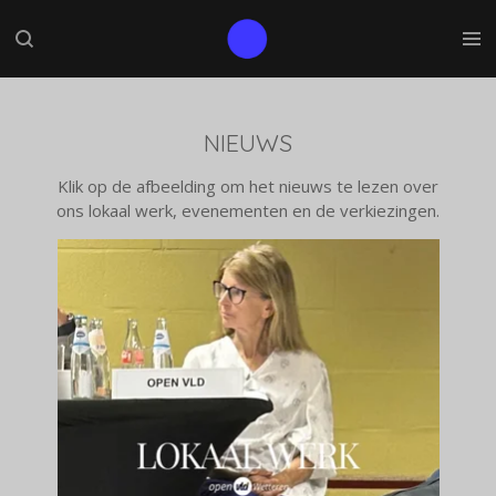
Ga
direct
naar
de
hoofdinhoud
NIEUWS
Klik op de afbeelding om het nieuws te lezen over
ons lokaal werk, evenementen en de verkiezingen.