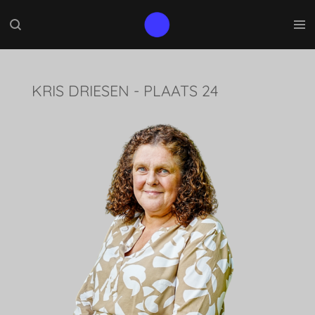
Ga
direct
naar
de
hoofdinhoud
KRIS DRIESEN - PLAATS 24