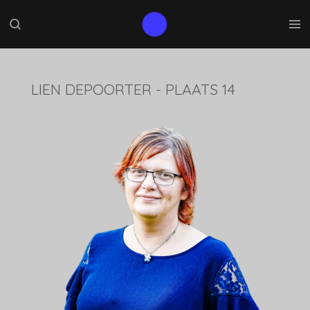
Ga
direct
naar
de
hoofdinhoud
LIEN DEPOORTER - PLAATS 14