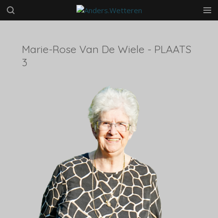
Ga
direct
naar
de
Marie-Rose Van De Wiele - PLAATS
hoofdinhoud
3